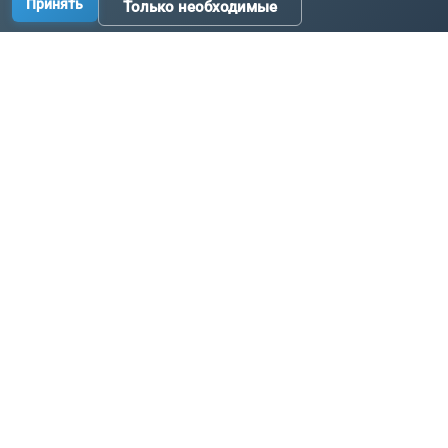
Принять
Только необходимые
Производство промышленных комплектующих, узлов
и оборудования по исходным данным заказчика.
Связаться с нами:
+7 3519 58-07-58
info@metallur.ru
Магнитогорск, ул. Белорецкое ш., 11В, стр. 1
Пн–Пт: 8:00–17:00
Связаться с нами
Навигация
Продукция
Главная
Цепи
Каталог
Ковши и лотки