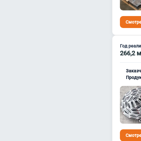
Смотре
Год реал
266,2 
Заказч
Продук
Смотре