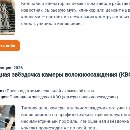
Ковшовый элеватор на цементном заводе работае
известняк, сырьевую муку, клинкер или цемент на 
ковшами — состоит из нескольких конструктивных
свою функцию и изнашивае…
ть кейс
изации:
2026
ная звёздочка камеры волокноосаждения (КВО
ик:
Производство минеральной / каменной ваты
ция:
Приводная звёздочка КВО (камеры волокноосаждения)
Тяговая цепь камеры волокноосаждения получает 
изнашивается по профилю зубьев: при эксплуатаци
несимметричный профиль. Изношенная звёздочка 
контакт происходит не по всей пов…