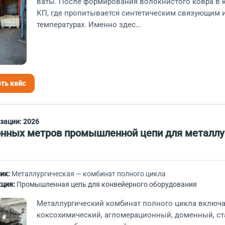
ваты. После формирования волокнистого ковра в 
КП, где пропитывается синтетическим связующим и
температурах. Именно здес…
ть кейс
изации:
2026
онных метров промышленной цепи для металлу
ик:
Металлургическая — комбинат полного цикла
ция:
Промышленная цепь для конвейерного оборудования
Металлургический комбинат полного цикла включа
коксохимический, агломерационный, доменный, с