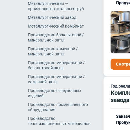
Продук
Металлургическая —
производство стальных труб
Металлургический завод
Металлургический комбинат
Производство базальтовой /
минеральной ваты
Производство каменной /
минеральной ваты
Производство минеральной /
Смотре
базальтовой ваты
Производство минеральной /
каменной ваты
Год реал
Производство огнеупорных
Компле
изделий
завода
Производство промышленного
оборудования
Заказч
Производство
Продук
теплоизоляционных материалов