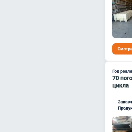
Смотре
Год реал
70 пог
цикла
Заказч
Продук