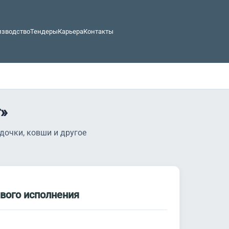
изводство
Тендеры
Карьера
Контакты
»
дочки, ковши и другое
авого исполнения