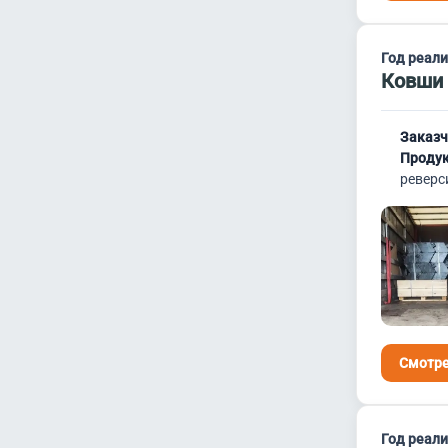
Год реал
Ковши 
Заказч
Продук
реверс
Смотре
Год реал