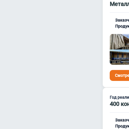
Металл
Заказч
Продук
Смотре
Год реал
400 ко
Заказч
Продук