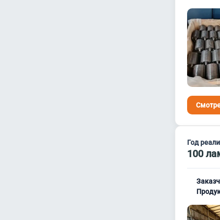
Смотре
Год реал
100 ла
Заказч
Продук