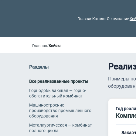
Главная
Каталог
О компании
Ке
Главная
/
Кейсы
Реали
Разделы
Примеры по
Все реализованные проекты
оборудован
Горнодобывающая — горно-
обогатительный комбинат
Машиностроение —
Год реал
производство промышленного
Компле
оборудования
Металлургическая — комбинат
полного цикла
Заказч