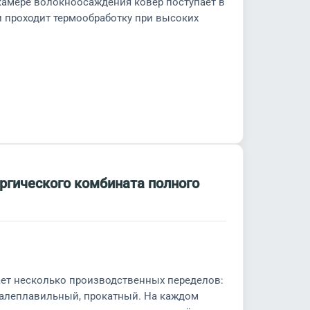
камере волокноосаждения ковёр поступает в
 проходит термообработку при высоких
ргического комбината полного
ет несколько производственных переделов:
талеплавильный, прокатный. На каждом