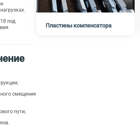
ри
нагрузках.
18 под
Пластины компенсатора
овия
нение
трукции;
ьного смещения
вого пути;
лов.