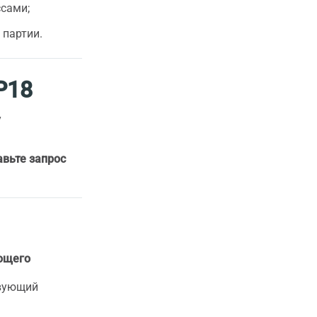
сами;
 партии.
Р18
у
авьте запрос
ующего
твующий