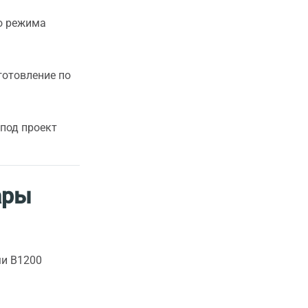
го режима
готовление по
 под проект
ары
ми В1200