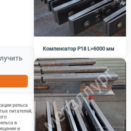
Компенсатор Р18 L=6000 мм
олучить
сации рельса
тых питателей,
ого
ельса в
ещение и