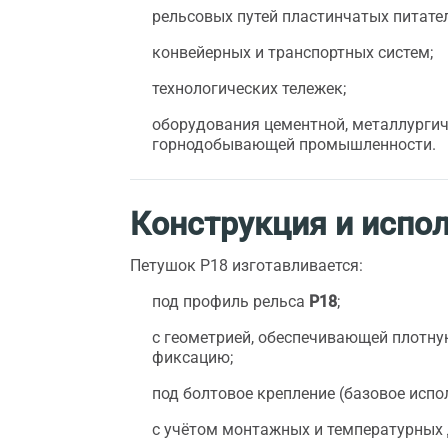
рельсовых путей пластинчатых питател
конвейерных и транспортных систем;
технологических тележек;
оборудования цементной, металлургич
горнодобывающей промышленности.
Конструкция и испо
Петушок Р18 изготавливается:
под профиль рельса
Р18
;
с геометрией, обеспечивающей плотн
фиксацию;
под болтовое крепление (базовое испо
с учётом монтажных и температурных 