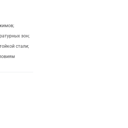
жимов;
ратурных зон;
тойкой стали;
ловиям