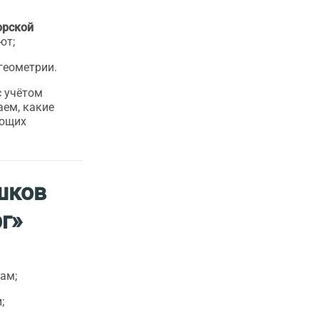
орской
ют;
геометрии.
 учётом
аем, какие
ующих
шков
г»
ам;
;