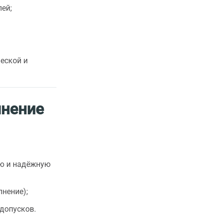
ей;
еской и
лнение
ую и надёжную
лнение);
допусков.