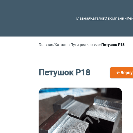
Главная
Каталог
О компании
Ке
Главная
/
Каталог
/
Пути рельсовые
/
Петушок Р18
Петушок Р18
Верну