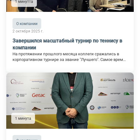
1 минутта
О компании
2 октября 2025 г.
Завершился масштабный турнир по теннису в
компании
На протяжении прошлого месяца коллеги сражались в
корпоративном турнире за звание "Лучшего". Самое время
объявить итоги: Победители в мужской категории 1 МЕСТО-
Котов Павел (Генеральный директор) 2 МЕСТО-Миронов
Максим (Инженер-технолог) 3 МЕСТО-Ищанов Батыр
(Инженер-технолог) Победитель женской категории 1
МЕСТО -Шибанова Наталья (Помощник Генерального
директора) Ноябрь получился жарким!
1 минута