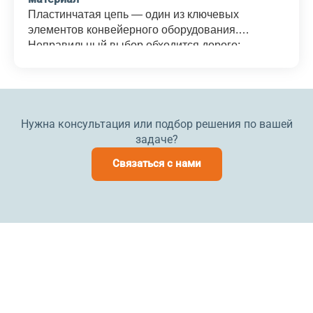
Пластинчатая цепь — один из ключевых
элементов конвейерного оборудования.
Неправильный выбор обходится дорого:
преждевременный износ, внеплановые
остановки производства, затраты на срочную
замену. В этой статье разбираем параметры
выбора по порядку — от типа цепи до материала
исполнения.
Нужна консультация или подбор решения по вашей
задаче?
Связаться с нами