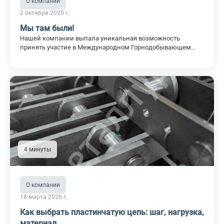
О компании
2 октября 2025 г.
Мы там были!
Нашей компании выпала уникальная возможность
принять участие в Международном Горнодобывающем
Саммите в г. Ташкент. Вчера Генеральный директор Котов
Павел Викторович и Начальник PR Бережная Алла
Олеговна продемонстрировали высший пилотаж в сфере
делового общения, проведя множество встреч с
зарубежными представителями. Коллеги сообщают, что
событие крайне интересное, а красота Узбекистана просто
невероятна! Берем все лучшее
4 минуты
О компании
18 марта 2026 г.
Как выбрать пластинчатую цепь: шаг, нагрузка,
материал