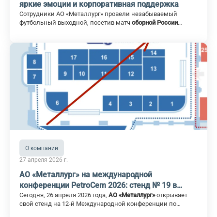
яркие эмоции и корпоративная поддержка
Сотрудники АО «Металлург» провели незабываемый
футбольный выходной, посетив матч
сборной России
против команды Перу
, который состоялся в Санкт-
Петербурге.
Для многих коллег это стало первым опытом посещения
крупного спортивного события, и эмоции оказались по-
настоящему яркими!
О компании
27 апреля 2026 г.
АО «Металлург» на международной
конференции PetroCem 2026: стенд № 19 в
Санкт-Петербурге
Сегодня, 26 апреля 2026 года,
АО «Металлург»
открывает
свой стенд на 12-й Международной конференции по
цементу
PetroCem 2026
в Санкт-Петербурге. Три дня — с 26