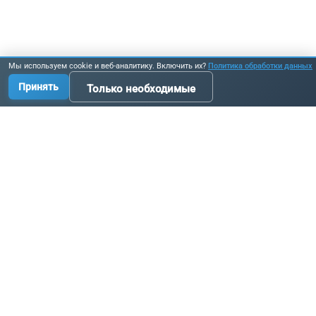
Мы используем cookie и веб-аналитику. Включить их?
Политика обработки данных
Принять
Только необходимые
Производство промышленных комплектующих, узлов
и оборудования по исходным данным заказчика.
Связаться с нами:
+7 3519 58-07-58
info@metallur.ru
Магнитогорск, ул. Белорецкое ш., 11В, стр. 1
Пн–Пт: 8:00–17:00
Связаться с нами