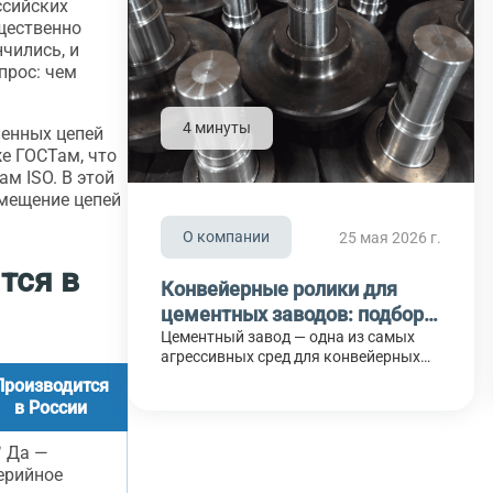
оссийских
щественно
чились, и
прос: чем
4 минуты
енных цепей
же ГОСТам, что
м ISO. В этой
амещение цепей
О компании
25 мая 2026 г.
тся в
Конвейерные ролики для
цементных заводов: подбор
под условия производства
Цементный завод — одна из самых
агрессивных сред для конвейерных
роликов. Цементная пыль проникает
Производится
в подшипники через стандартные
в России
уплотнения за 2–4 месяца. Горячий
клинкер разрушает смазку. Влажное
 Да —
известняковое шламовое
ерийное
производство корродирует стальные