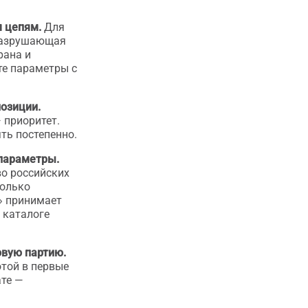
 цепям.
Для
 разрушающая
рана и
те параметры с
позиции.
 приоритет.
ть постепенно.
 параметры.
о российских
только
» принимает
 каталоге
овую партию.
отой в первые
ате —