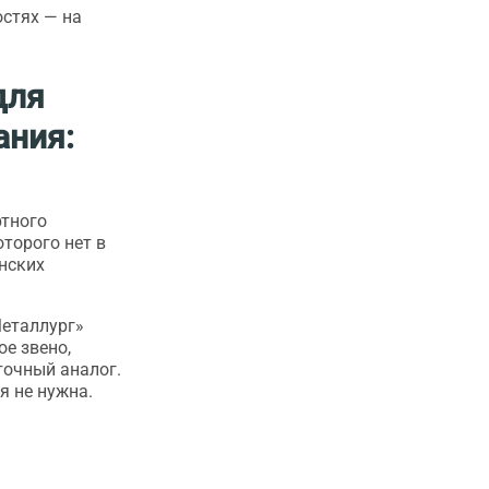
остях —
на
для
ания:
ртного
торого нет в
онских
Металлург»
е звено,
точный аналог.
я не нужна.