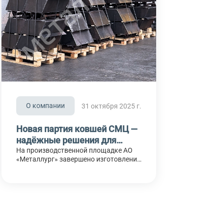
переговорах
О компании
31 октября 2025 г.
Новая партия ковшей СМЦ —
надёжные решения для
тяжёлых условий работы
На производственной площадке АО
«Металлург» завершено изготовление
новой партии ковшей СМЦ для
пластинчатых унифицированных
стационарных конвейеров. Эти
изделия применяются для
горизонтального и наклонного
транспортирования сыпучих,