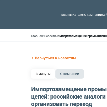
Главная
Каталог
О компании
Ке
Главная
/
Новости
/
Импортозамещение промышленных 
Вернуться к новостям
3 минуты
О компании
Импортозамещение пром
цепей: российские аналоги 
организовать переход