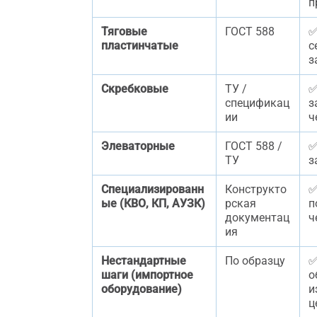
п
Тяговые
ГОСТ 588
✅
пластинчатые
с
з
Скребковые
ТУ /
✅
спецификац
з
ии
ч
Элеваторные
ГОСТ 588 /
✅
ТУ
з
Специализированн
Конструкто
✅
ые (КВО, КП, АУЗК)
рская
п
документац
ч
ия
Нестандартные
По образцу
✅
шаги (импортное
о
оборудование)
и
ц