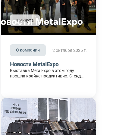
1 минута
О компании
2 октября 2025 г.
Новости MetalExpo
Выставка MetalExpo в этом году
прошла крайне продуктивно. Стенд
нашей компании был центром
притяжения, где проходила масса
интересных встреч и насыщенных
событий. В первые два дня гости
мероприятия могли лично
пообщаться с Генеральным
директором нашей компании,
Котовым Павлом Викторовичем,
который не только присутствовал на
стенде, но и активно участвовал в