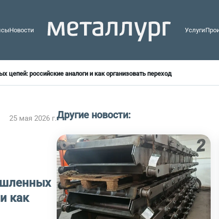
йсы
Новости
Услуги
Про
цепей: российские аналоги и как организовать переход
Другие новости:
25 мая 2026 г.
ышленных
и как