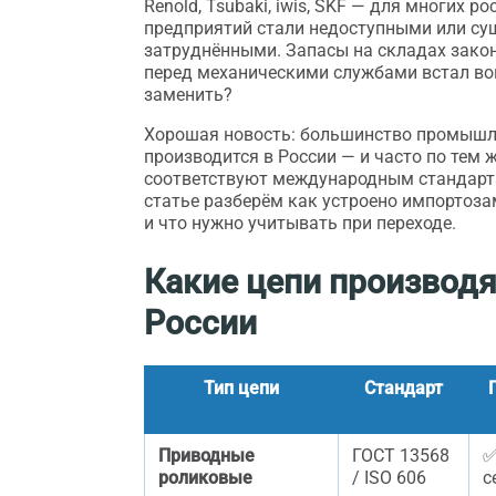
Renold, Tsubaki, iwis, SKF — для многих р
предприятий стали недоступными или су
затруднёнными. Запасы на складах закон
перед механическими службами встал во
заменить?
Хорошая новость: большинство промышл
производится в России — и часто по тем 
соответствуют международным стандарта
статье разберём как устроено импортоз
и что нужно учитывать при переходе.
Какие цепи производя
России
Тип цепи
Стандарт
Приводные
ГОСТ 13568
✅
роликовые
/ ISO 606
с