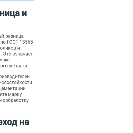
зница и
ей разница
по ГОСТ 13568
роликов и
. Это означает
ту же
того же шага.
оизводителей
носостойкости
цементации.
ните марку
рмообработку —
еход на