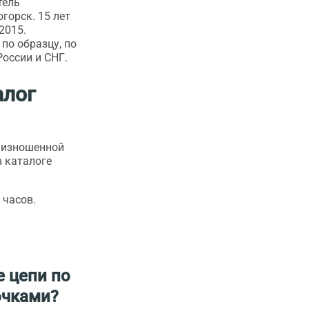
тель
горск. 15 лет
2015.
по образцу, по
России и СНГ.
алог
у изношенной
в каталоге
 часов.
 цепи по
очками?