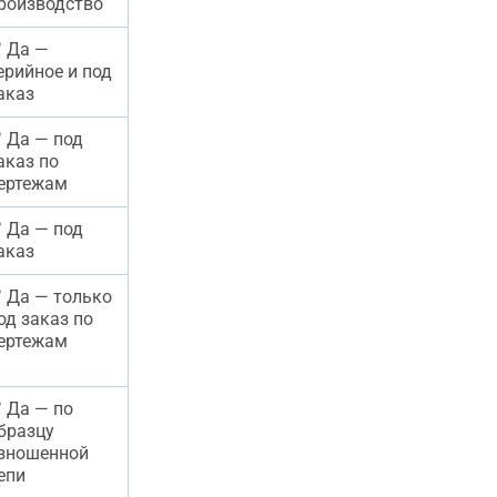
роизводство
корпуса. Каждый участок цемзавода
требует своего подхода к подбору
роликов.
 Да —
ерийное и под
аказ
 Да — под
аказ по
ертежам
 Да — под
аказ
 Да — только
од заказ по
ертежам
 Да — по
бразцу
зношенной
епи