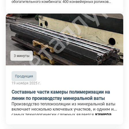
обогатительного комбината: 400 конвейерных роликов
изготовлены и отгружены в полном объёме.
3 минуты
Продукция
19 ноября 2025 г.
Составные части камеры полимеризации на
линии по производству минеральной ваты
Производство теплоизоляции из минеральной ваты
включает несколько ключевых участков, и одним из
камера
самых технологически сложных является
полимеризации
. Именно здесь формируется
окончательная структура утеплителя: волокно