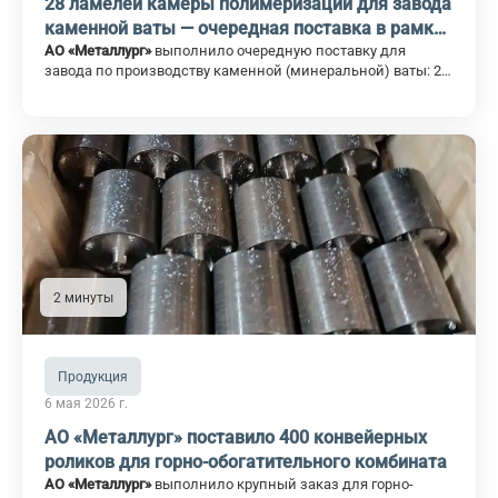
28 ламелей камеры полимеризации для завода
каменной ваты — очередная поставка в рамках
постоянного сотрудничества
АО «Металлург»
выполнило очередную поставку для
завода по производству каменной (минеральной) ваты: 28
ламелей камеры полимеризации изготовлены и
отгружены в полном объёме.
2 минуты
Продукция
6 мая 2026 г.
АО «Металлург» поставило 400 конвейерных
роликов для горно-обогатительного комбината
АО «Металлург»
выполнило крупный заказ для горно-