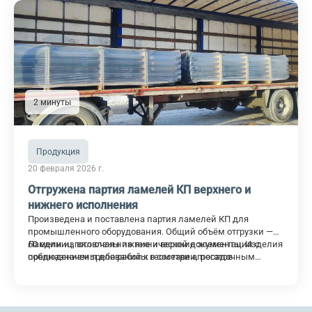
проходит термообработку, стабилизируется
связующим и приобретает свою итоговую плотность
и геометрию.
2 минуты
Продукция
20 февраля 2026 г.
Отгружена партия ламелей КП верхнего и
нижнего исполнения
Произведена и поставлена партия ламелей КП для
промышленного оборудования. Общий объём отгрузки —
60 единиц, включая нижние и верхние элементы. Изделия
Ламели изготовлены по технической документации с
предназначены для работы в составе агрегатов
соблюдением требований к геометрии, посадочным
транспортировки и переработки сыпучих материалов при
размерам и устойчивости к износу.
повышенных механических нагрузках.