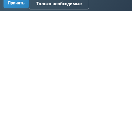
Принять
Только необходимые
Производство промышленных комплектующих, узлов
и оборудования по исходным данным заказчика.
Связаться с нами:
+7 3519 58-07-58
info@metallur.ru
Магнитогорск, ул. Белорецкое ш., 11В, стр. 1
Пн–Пт: 8:00–17:00
Связаться с нами
Навигация
Продукция
Главная
Цепи
Каталог
Ковши и лотки