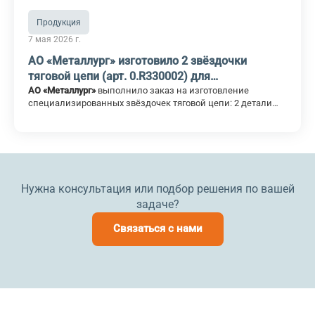
Продукция
7 мая 2026 г.
АО «Металлург» изготовило 2 звёздочки
тяговой цепи (арт. 0.R330002) для
производственного конвейера
АО «Металлург»
выполнило заказ на изготовление
специализированных звёздочек тяговой цепи: 2 детали
арт. 0.R330002 для производственного конвейера
изготовлены и отгружены заказчику.
Нужна консультация или подбор решения по вашей
задаче?
Связаться с нами