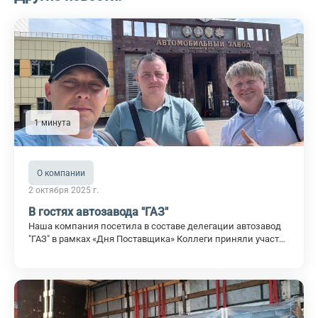
1 минута
О компании
2 октября 2025 г.
В гостях автозавода "ГАЗ"
Наша компания посетила в составе делегации автозавод
"ГАЗ" в рамках «Дня Поставщика» Коллеги приняли участие
в экскурсии и деловой встрече с презентациями компаний
по Челябинской области совместно с руководителем
аппарата регионального совета РО ООО «СоюзМаш
России» Общение с представителями "ГАЗ" позволило
понять, что мы находимся на правильном пути!