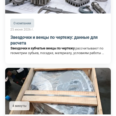
О компании
25 июня 2026 г.
Звездочки и венцы по чертежу: данные для
расчета
Звездочки и зубчатые венцы по чертежу
рассчитывают по
геометрии зубьев, посадке, материалу, условиям работы и
сопряженной цепи или узлу. Для точного расчета
недостаточно общего названия детали: важно понять, как
звездочка или венец установлены, с какой цепью
работают, какой износ появился и какие размеры нельзя
менять.
4 минуты