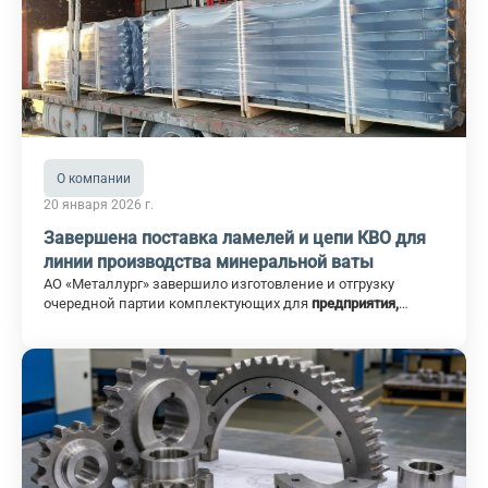
О компании
20 января 2026 г.
Завершена поставка ламелей и цепи КВО для
линии производства минеральной ваты
АО «Металлург» завершило изготовление и отгрузку
очередной партии комплектующих для
предприятия,
специализирующегося на производстве минеральных
тепло- и звукоизоляционных материалов
.
Поставленная продукция предназначена для
эксплуатации в составе камеры волокноосаждения и
ламельных конвейеров линии минеральной ваты.