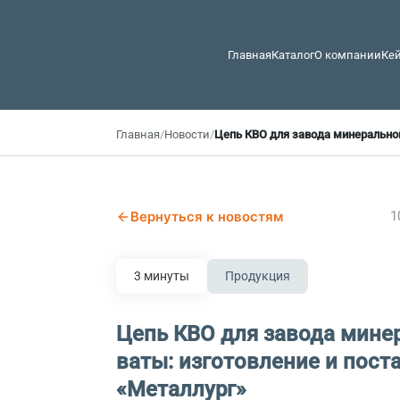
Главная
Каталог
О компании
Ке
Главная
/
Новости
/
Цепь КВО для завода минеральной
Вернуться к новостям
1
3 минуты
Продукция
Цепь КВО для завода мине
ваты: изготовление и пост
«Металлург»