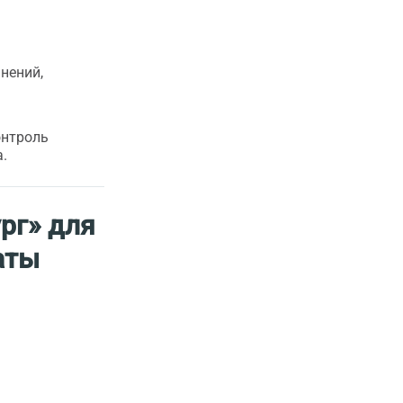
положительные! Они в восторге от
процесса обучения, новых знаний и,
конечно, от атмосферы Казани!
нений,
онтроль
.
рг» для
аты