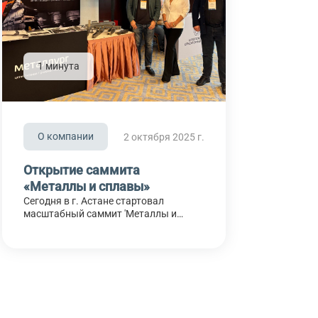
1 минута
О компании
2 октября 2025 г.
Открытие саммита
«Металлы и сплавы»
Сегодня в г. Астане стартовал
масштабный саммит 'Металлы и
сплавы', собравший ведущих
экспертов и специалистов отрасли со
всего мира. Представители компании
в лице Павла Викторовича, Бережной
Аллы и Дворецкого Алексея уже ведут
активную работу, обещая держать в
курсе самых важных новостей!