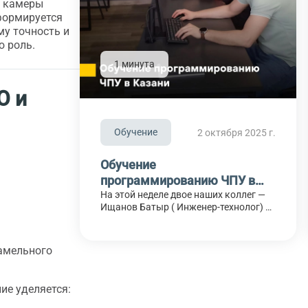
м камеры
формируется
му точность и
 роль.
1 минута
О и
Обучение
2 октября 2025 г.
Обучение
программированию ЧПУ в
Казани
На этой неделе двое наших коллег —
Ищанов Батыр ( Инженер-технолог) и
Носов Артём (Оператор станков с
программным управлением) —
отправились в Казань для
амельного
прохождения обучения по
программированию станков с ЧПУ в
системе SolidCAM (Экспресс 3D-5D).
ие уделяется:
Ребята уже делятся своими
впечатлениями, и эмоции только