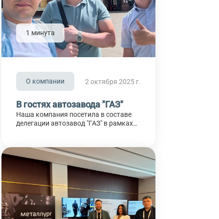
1 минута
О компании
2 октября 2025 г.
В гостях автозавода "ГАЗ"
Наша компания посетила в составе
делегации автозавод "ГАЗ" в рамках
«Дня Поставщика» Коллеги приняли
участие в экскурсии и деловой
встрече с презентациями компаний по
Челябинской области совместно с
руководителем аппарата
регионального совета РО ООО
«СоюзМаш России» Общение с
представителями "ГАЗ" позволило
понять, что мы находимся на
правильном пути!