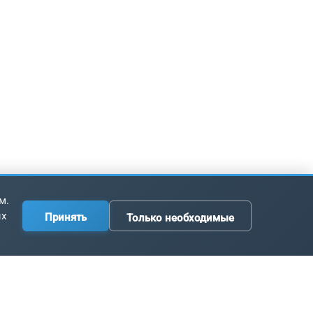
м.
ых
Принять
Только необходимые