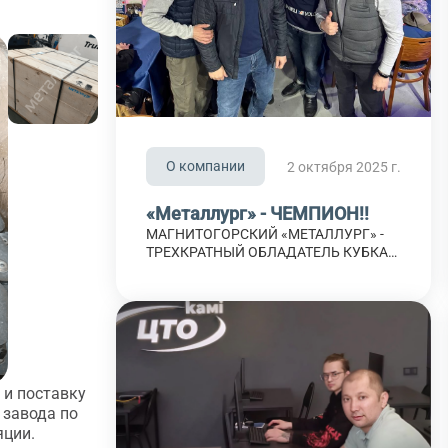
О компании
2 октября 2025 г.
«Металлург» - ЧЕМПИОН!!
МАГНИТОГОРСКИЙ «МЕТАЛЛУРГ» -
ТРЕХКРАТНЫЙ ОБЛАДАТЕЛЬ КУБКА
ГАГАРИНА Гордимся тем, что стали
свидетелями их ярких побед в течении
всего сезона Вдохновляемся
примером ребят на льду и идем на
встречу к новым победам командой
АО "Металлург"
 и поставку
 завода по
яции.