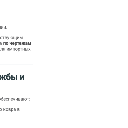
нии.
ществующим
на
по чертежам
 для импортных
ужбы и
обеспечивают:
о ковра в