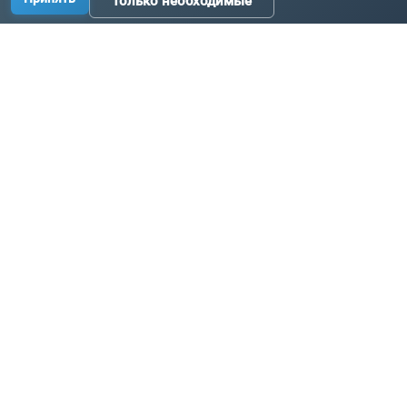
Только необходимые
Производство промышленных комплектующих, узлов
и оборудования по исходным данным заказчика.
Связаться с нами:
+7 3519 58-07-58
info@metallur.ru
Магнитогорск, ул. Белорецкое ш., 11В, стр. 1
Пн–Пт: 8:00–17:00
Связаться с нами
Навигация
Продукция
Главная
Цепи
Каталог
Ковши и лотки