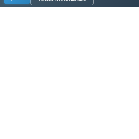
Производство промышленных комплектующих, узлов
и оборудования по исходным данным заказчика.
Связаться с нами:
+7 3519 58-07-58
info@metallur.ru
Магнитогорск, ул. Белорецкое ш., 11В, стр. 1
Пн–Пт: 8:00–17:00
Связаться с нами
Навигация
Продукция
Главная
Цепи
Каталог
Ковши и лотки
О компании
Ячейки