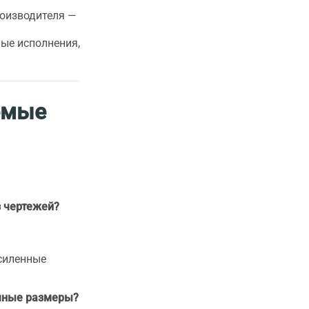
оизводителя —
ые исполнения,
емые
з чертежей?
.
усиленные
очные размеры?