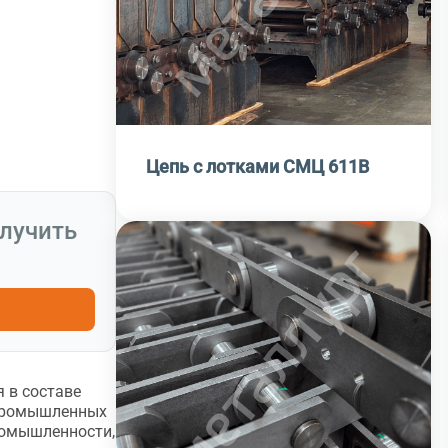
Цепь с лотками СМЦ 611В
олучить
 в составе
 промышленных
ромышленности,