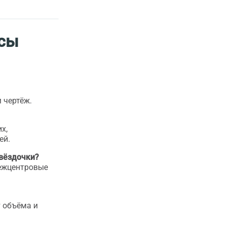
осы
 чертёж.
х,
ей.
звёздочки?
межцентровые
т объёма и