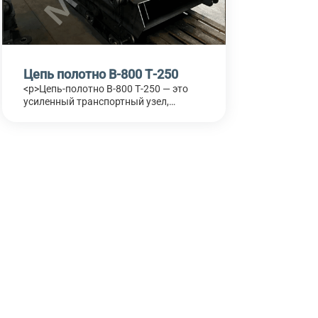
Цепь полотно В-800 Т-250
<p>Цепь-полотно В-800 Т-250 — это
усиленный транспортный узел,
состоящий из рабочих ячеек (лотков)
и тяговой цепи, рассчитанный на
высокие нагрузки в условиях
абразивной, пыльной и ударной
среды. Применяется в конвейерных
системах горнодобывающих
предприятий, металлургии, цемента и
тяжелого машиностроения.</p>
<p>Полотно обеспечивает стабильное
транспортирование кусковых и сухих
материалов, устойчиво к
динамическим ударам, вибрациям и
температурным колебаниям.</p>
<p>АО «Металлург» изготавливает
цепные полотна В-800 Т-250 по
чертежам заказчика, а также