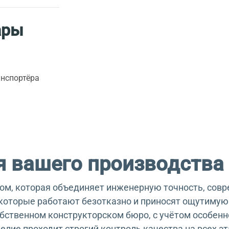
ары
анспортёра
 вашего производства
ом, которая объединяет инженерную точность, сов
которые работают безотказно и приносят ощутимую 
ственном конструкторском бюро, с учётом особенно
елие проходит строгий контроль качества на всех эт