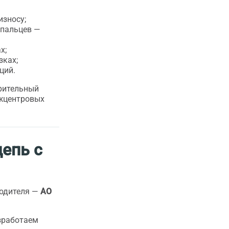
износу;
 пальцев —
х;
зках;
ций.
рительный
ежцентровых
цепь с
водителя —
АО
зработаем