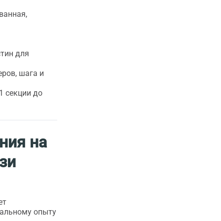
ванная,
стин для
ров, шага и
1 секции до
ния на
зи
ет
еальному опыту