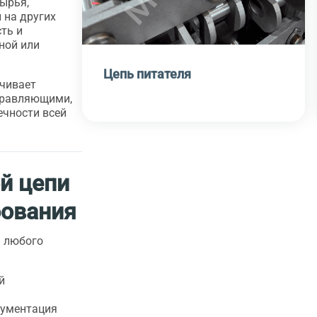
сырья,
 на других
ть и
ной или
Цепь питателя
чивает
правляющими,
ечности всей
й цепи
бования
и любого
й
кументация