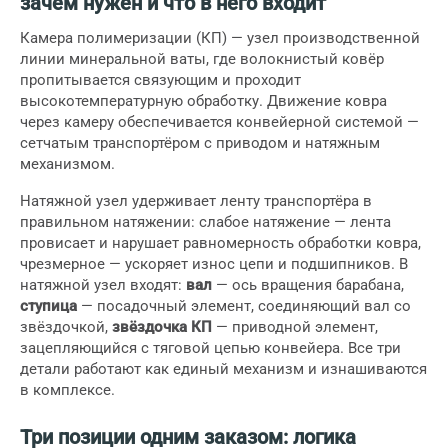
зачем нужен и что в него входит
Камера полимеризации (КП) — узел производственной
линии минеральной ваты, где волокнистый ковёр
пропитывается связующим и проходит
высокотемпературную обработку. Движение ковра
через камеру обеспечивается конвейерной системой —
сетчатым транспортёром с приводом и натяжным
механизмом.
Натяжной узел удерживает ленту транспортёра в
правильном натяжении: слабое натяжение — лента
провисает и нарушает равномерность обработки ковра,
чрезмерное — ускоряет износ цепи и подшипников. В
натяжной узел входят:
вал
— ось вращения барабана,
ступица
— посадочный элемент, соединяющий вал со
звёздочкой,
звёздочка КП
— приводной элемент,
зацепляющийся с тяговой цепью конвейера. Все три
детали работают как единый механизм и изнашиваются
в комплексе.
Три позиции одним заказом: логика