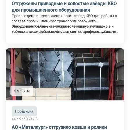
Отгружены приводные и холостые звёзды КВО
для промышленного оборудования
Произведена и поставлена партия звёзд КВО для работы в
составе промышленного транспортировочного
оборудования. В рамках отгрузки переданы приводные и
Звёзды изготовлены по технической документации с
холостые элементы, предназначенные для эксплуатации
соблюдением требований к шагу цепи, профилю зубьев и
в условиях повышенной механической нагрузки и
точности посадочных поверхностей.
абразивного воздействия.
4 минуты
Продукция
22 июня 2026 г.
АО «Металлург» отгрузило ковши и ролики