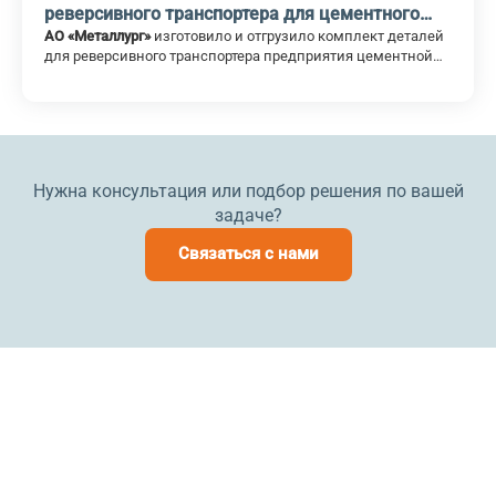
реверсивного транспортера для цементного
производства
АО «Металлург»
изготовило и отгрузило комплект деталей
для реверсивного транспортера предприятия цементной
отрасли. В поставку вошли ковши двух исполнений и
ролики для транспортера.
Нужна консультация или подбор решения по вашей
задаче?
Связаться с нами