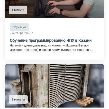
1 минута
Обучение
2 октября 2025 г.
Обучение программированию ЧПУ в Казани
На этой неделе двое наших коллег — Ищанов Батыр (
Инженер-технолог) и Носов Артём (Оператор станков с
программным управлением) — отправились в Казань для
прохождения обучения по программированию станков с
ЧПУ в системе SolidCAM (Экспресс 3D-5D). Ребята уже
делятся своими впечатлениями, и эмоции только
положительные! Они в восторге от процесса обучения,
новых знаний и, конечно, от атмосферы Казани!
3 минуты