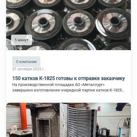
5 минут
О компании
31 октября 2025 г.
150 катков К-1825 готовы к отправке заказчику
На производственной площадке АО «Металлург»
завершено изготовление очередной партии катков К-1825
— 150 штук для клинкерных конвейеров цементных
заводов. Эти изделия обеспечивают стабильную работу
транспортных линий даже в самых тяжёлых условиях: при
высоких температурах, абразивной пыли и постоянных
нагрузках.