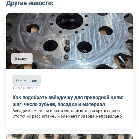
Другие новости:
5 минут
О компании
18 мая 2026 г.
Как подобрать звёздочку для приводной цепи:
шаг, число зубьев, посадка и материал
Звёздочка — это не просто «деталь которая крутит цепь».
Это точно рассчитанный элемент привода: неправильно
подобранная звёздочка разобьёт новую цепь за несколько
месяцев, создаст вибрацию, перегрузит подшипники и
редуктор. Правильно подобранная — обеспечит расчётный
ресурс системы без лишних замен.