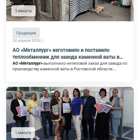
3 минуты
Продукция
24 апреля 2026 г.
АО «Металлург» изготовило и поставило
теплообменник для завода каменной ваты в
Ростовской области
АО «Металлург»
выполнило нетиповой заказ для завода по
производству каменной ваты в Ростовской области:
изготовлен и отгружен промышленный теплообменник.
1 минута