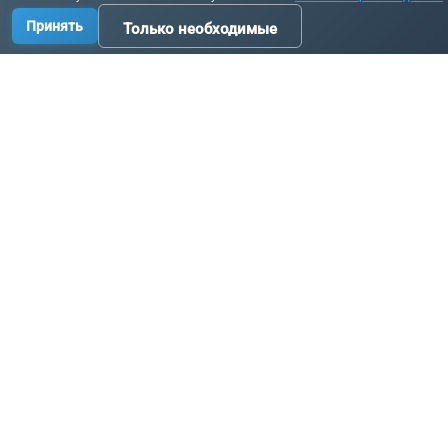
Принять
Только необходимые
Производство промышленных комплектующих, узлов
и оборудования по исходным данным заказчика.
Связаться с нами:
+7 3519 58-07-58
info@metallur.ru
Магнитогорск, ул. Белорецкое ш., 11В, стр. 1
Пн–Пт: 8:00–17:00
Связаться с нами
Навигация
Продукция
Главная
Цепи
Каталог
Ковши и лотки