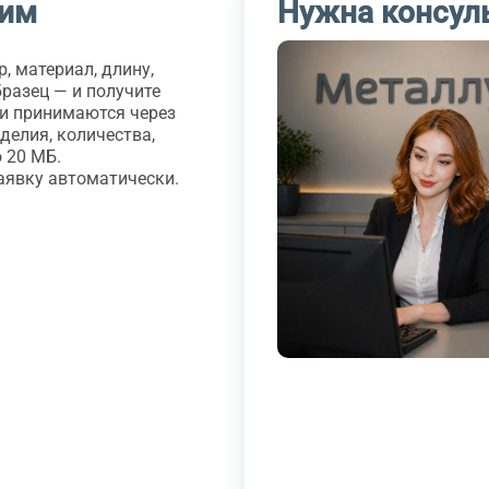
шим
Нужна консул
, материал, длину,
бразец — и получите
ки принимаются через
делия, количества,
 20 МБ.
аявку автоматически.