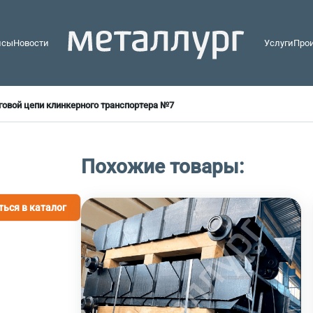
йсы
Новости
Услуги
Про
говой цепи клинкерного транспортера №7
Похожие товары:
ться в каталог