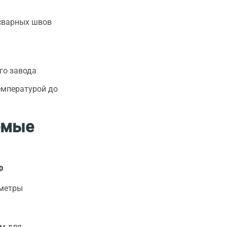
 сварных швов
го завода
емпературой до
емые
р
аметры
ым для