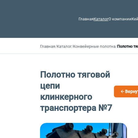
Главная
Каталог
О компании
Ке
Главная
/
Каталог
/
Конвейерные полотна
/
Полотно тя
Полотно тяговой
цепи
Верну
клинкерного
транспортера №7