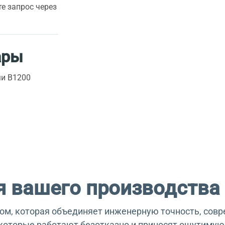
е запрос через
ары
ми В1200
 вашего производства
ом, которая объединяет инженерную точность, сов
которые работают безотказно и приносят ощутимую 