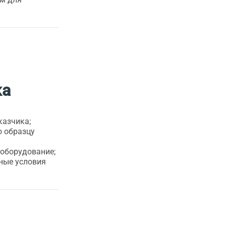
ка
казчика;
о образцу
 оборудование;
ные условия