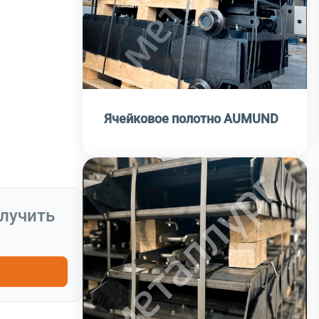
Ячейковое полотно AUMUND
олучить