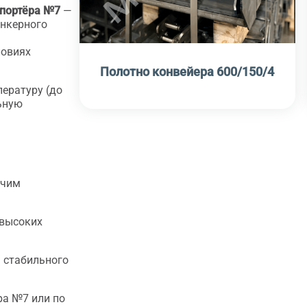
спортёра №7
—
инкерного
ловиях
Полотно конвейера 600/150/4
ературу (до
льную
ячим
 высоких
я стабильного
ра №7 или по