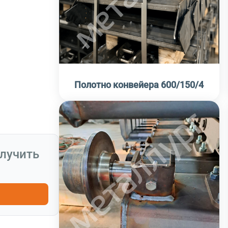
Полотно конвейера 600/150/4
олучить