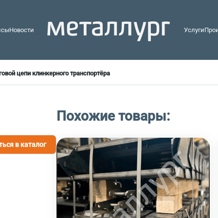
йсы
Новости
Услуги
Про
говой цепи клинкерного транспортёра
Похожие товары:
ться в каталог