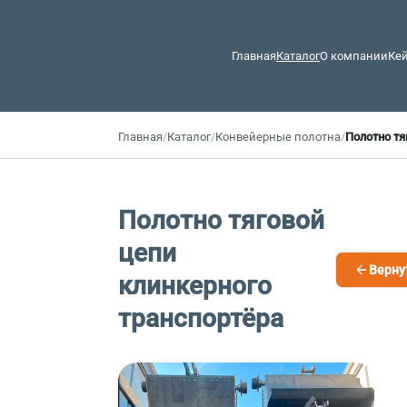
Главная
Каталог
О компании
Ке
Главная
/
Каталог
/
Конвейерные полотна
/
Полотно тя
Полотно тяговой
цепи
Верну
клинкерного
транспортёра