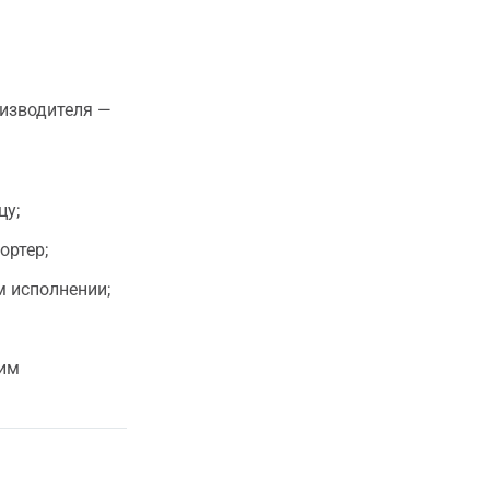
изводителя —
цу;
ортер;
м исполнении;
вим