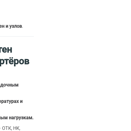
н и узлов
.
тен
ртёров
садочным
ратурах и
ным нагрузкам.
 ОТК, НК,