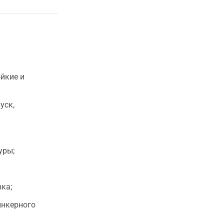
ойкие и
уск,
уры;
ка;
инкерного