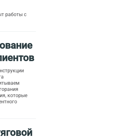
ыт работы с
ование
лиентов
онструкции
та
читываем
горания
ия, которые
ентного
тяговой