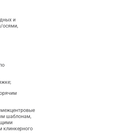
одных и
и/осями,
по
яжке;
горячим
и межцентровые
ым шаблонам,
ющими
м клинкерного