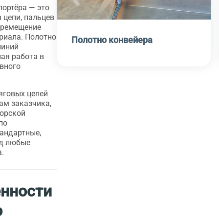
портёра — это
 цепи, пальцев
еремещение
ериала. Полотно
Полотно конвейера
линий
ная работа в
ивного
яговых цепей
ам заказчика,
торской
по
андартные,
од любые
.
енности
о