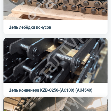
Цепь лебёдки конусов
Цепь конвейера KZB-Q250-(AC100) (AU4540)