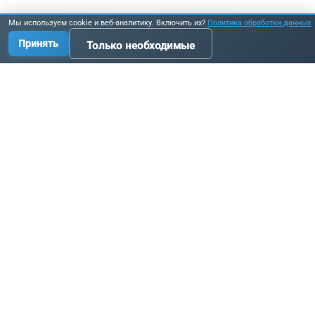
Мы используем cookie и веб-аналитику. Включить их?
Политика обработки данных
Принять
Только необходимые
Производство промышленных комплектующих, узлов
и оборудования по исходным данным заказчика.
Связаться с нами:
+7 3519 58-07-58
info@metallur.ru
Магнитогорск, ул. Белорецкое ш., 11В, стр. 1
Пн–Пт: 8:00–17:00
Связаться с нами
Навигация
Продукция
Главная
Цепи