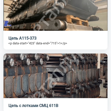
Цепь А115-373
<p data-start="423" data-end="715">1</p>
Цепь с лотками СМЦ 611В